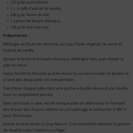
120 g de sucre blond
1 c. à café d'extrait de vanille
240 g de farine de blé
1 sachet de levure chimique
100 g de chocolat noir
Préparation :
Mélanger au fouet les desserts au soja, l'huile végétale, le sucre et
l'extrait de vanille.
Ajouter la farine et la levure chimique. mélangez bien, puis diviser la
pâte en deux.
Faites fondre le chocolat au bain-marie ou au micro-ondes et ajouter-le
à l'une des deux pâtes en remuant bien.
Transferer chaque pâte dans une poche à douille munie d'une douille
lisse ou simplement percée.
Dans un moule à cake, verser chaque pâte en alternance en formant
des M puis des W pour obtenir un joli marbrage et enfourner à 180 °C
pour 30 minutes.
extrait du livre vendu à Coop Nature :"Les irrésistibles desserts et goûter
de Healthy Lalou" éditions La Plage.