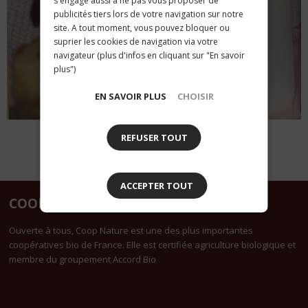
s'engage aussi à ne pas vous proposer de
publicités tiers lors de votre navigation sur notre
site. A tout moment, vous pouvez bloquer ou
suprier les cookies de navigation via votre
navigateur (plus d'infos en cliquant sur "En savoir
plus")
EN SAVOIR PLUS
CHOISIR
REFUSER TOUT
ACCEPTER TOUT
COOPNATURE
Ouverte à tous, Coop Nature est une des plus importantes
coopératives bio de France. Elle est certifiée agriculture biologique et
membre du groupement Accord Bio