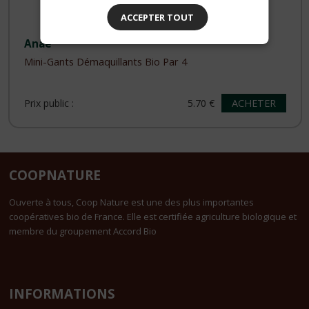
ACCEPTER TOUT
Anae
Mini-Gants Démaquillants Bio Par 4
ACHETER
Prix public :
5.70 €
COOPNATURE
Ouverte à tous, Coop Nature est une des plus importantes
coopératives bio de France. Elle est certifiée agriculture biologique et
membre du groupement Accord Bio
INFORMATIONS