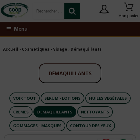
Mon panier
Menu
Accueil
›
Cosmétiques
›
Visage
›
Démaquillants
DÉMAQUILLANTS
VOIR TOUT
SÉRUM - LOTIONS
HUILES VÉGÉTALES
CRÈMES
DÉMAQUILLANTS
NETTOYANTS
GOMMAGES - MASQUES
CONTOUR DES YEUX