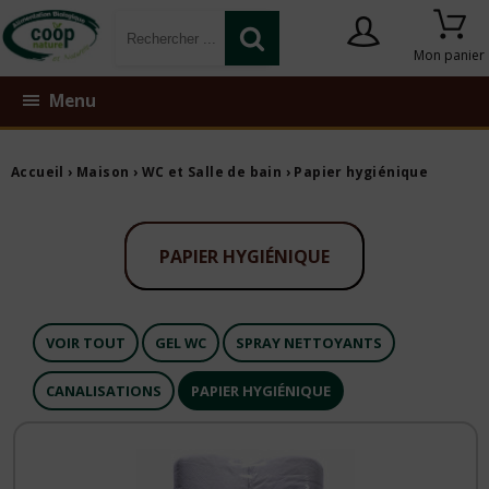
Mon panier
Menu
Accueil
›
Maison
›
WC et Salle de bain
›
Papier hygiénique
PAPIER HYGIÉNIQUE
VOIR TOUT
GEL WC
SPRAY NETTOYANTS
CANALISATIONS
PAPIER HYGIÉNIQUE