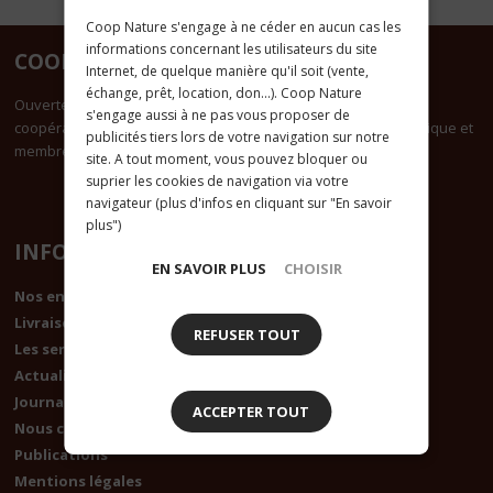
Coop Nature s'engage à ne céder en aucun cas les
informations concernant les utilisateurs du site
COOPNATURE
Internet, de quelque manière qu'il soit (vente,
échange, prêt, location, don...). Coop Nature
Ouverte à tous, Coop Nature est une des plus importantes
s'engage aussi à ne pas vous proposer de
coopératives bio de France. Elle est certifiée agriculture biologique et
publicités tiers lors de votre navigation sur notre
membre du groupement Accord Bio
site. A tout moment, vous pouvez bloquer ou
suprier les cookies de navigation via votre
navigateur (plus d'infos en cliquant sur "En savoir
plus")
INFORMATIONS
EN SAVOIR PLUS
CHOISIR
Nos engagements
Livraison
REFUSER TOUT
Les services +
Actualités
Journal de la coop
ACCEPTER TOUT
Nous contacter
Publications
Mentions légales