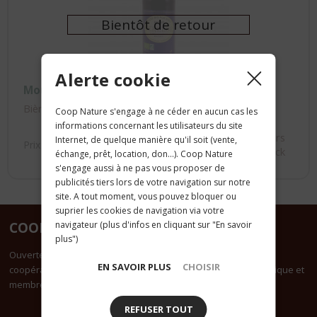
Alerte cookie
Moulin Des Moines
Bière Brune Céréalor aux 5 céréales Bio 33cl
Coop Nature s'engage à ne céder en aucun cas les
informations concernant les utilisateurs du site
Hors
Internet, de quelque manière qu'il soit (vente,
Prix public :
2.60 €
Stock
échange, prêt, location, don...). Coop Nature
s'engage aussi à ne pas vous proposer de
publicités tiers lors de votre navigation sur notre
site. A tout moment, vous pouvez bloquer ou
suprier les cookies de navigation via votre
navigateur (plus d'infos en cliquant sur "En savoir
COOPNATURE
plus")
Ouverte à tous, Coop Nature est une des plus importantes
EN SAVOIR PLUS
CHOISIR
coopératives bio de France. Elle est certifiée agriculture biologique et
membre du groupement Accord Bio
REFUSER TOUT