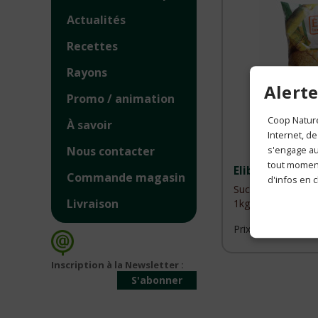
Actualités
Recettes
Rayons
Alerte
Promo / animation
Coop Nature
À savoir
Internet, de
s'engage aus
Nous contacter
tout moment
Elibio
Commande magasin
d'infos en c
Sucre de Canne B
1kg
Livraison
Prix public :
Inscription à la Newsletter :
S'abonner