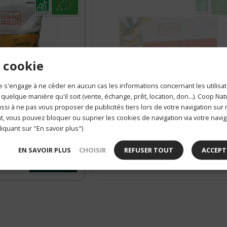
 cookie
 s'engage à ne céder en aucun cas les informations concernant les utilisat
 quelque manière qu'il soit (vente, échange, prêt, location, don...). Coop Na
si à ne pas vous proposer de publicités tiers lors de votre navigation sur n
Elibio
, vous pouvez bloquer ou suprier les cookies de navigation via votre navig
Sucre De Canne Roux En Morceaux B
liquant sur "En savoir plus")
1kg
lond en Poudre Bio
EN SAVOIR PLUS
CHOISIR
REFUSER TOUT
ACCEPT
Prix public :
4.65 €
Hor
2.70 €
Stoc
ACHETER