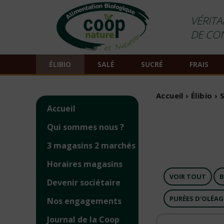
VÉRITA
DE CO
ÉLIBIO
SALÉ
SUCRÉ
FRAIS
Accueil
›
Élibio
›
Accueil
Qui sommes nous ?
3 magasins 2 marchés
Horaires magasins
VOIR TOUT
B
Devenir sociétaire
PURÉES D'OLÉA
Nos engagements
Journal de la Coop