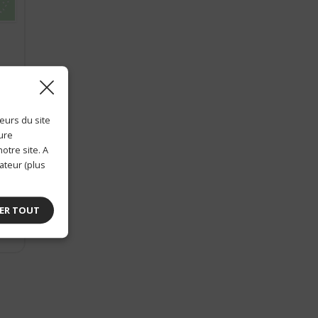
eurs du site
ture
otre site. A
ateur (plus
io
ER TOUT
s
k