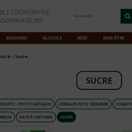
BLE COOPÉRATIVE
NSOMMATEURS
BOISSONS
ALCOOLS
BÉBÉ
BIEN-ÊTRE
Sucré
›
Sucre
SUCRE
ISCUITS - PETITS GÂTEAUX
CÉRÉALES PETIT DÉJEUNER
CONFITU
GINEUX
PATE À TARTINER
SUCRE