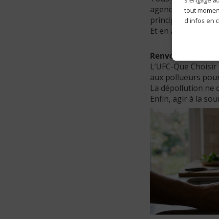
agences régionale
tout moment
principalement en r
d'infos en c
Et en attendant…
Renvoyons la fact
L’UFC-Que Choisir 
aux pollueurs pour 
La dépollution ne 
Enfin, agir à la so