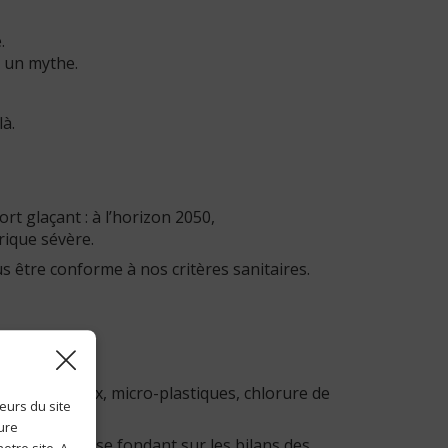
.
r un mythe.
là.
t glaçant : à l’horizon 2050,
rique sévère.
s être conforme à nos critères sanitaires.
 médicamenteux, micro-plastiques, chlorure de
eurs du site
ture
n Le Monde, se fondant sur les bilans des
otre site. A