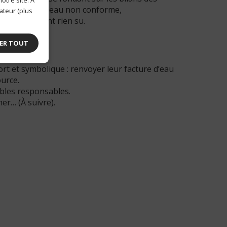
é en 2022 une eau non conforme,
ateur (plus
upart n’en ont rien su.
ER TOUT
t et symbolique : renvoyer leur facture d’eau
ource.
ables responsables.
her… (À suivre).