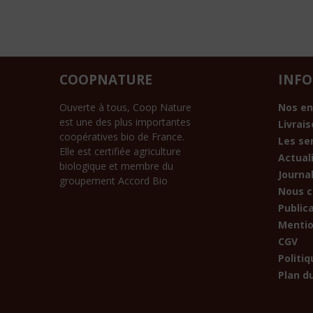
COOPNATURE
INF
Ouverte à tous, Coop Nature
Nos e
est une des plus importantes
Livrai
coopératives bio de France.
Les se
Elle est certifiée agriculture
Actual
biologique et membre du
Journal
groupement Accord Bio
Nous c
Public
Mentio
CGV
Politiq
Plan du