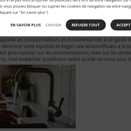
s de santé, plus de dix millions de personnes ont consomm
, vous pouvez bloquer ou suprier les cookies de navigation via votre navig
aison de la présence de pesticides ou de leurs résidus. La pl
liquant sur "En savoir plus")
EN SAVOIR PLUS
CHOISIR
REFUSER TOUT
ACCEPT
ure de la dépollution aux pollueurs !
appelle les consommateurs et consommatrices à un geste for
dénoncer cette injustice et exiger une action efficace à la s
doit plus reposer sur les consommateurs, mais sur les vérit
urce, c’est empêcher la pollution avant qu’elle ne coûte plus c