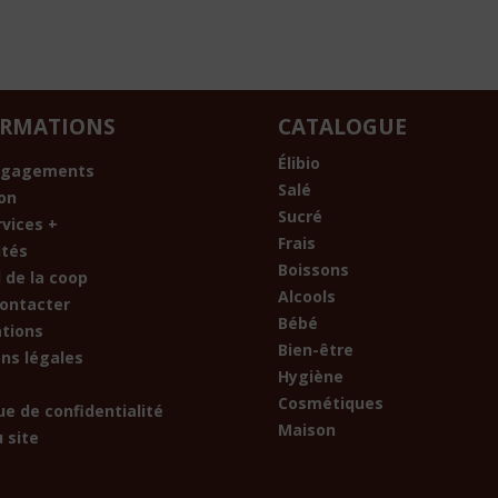
ORMATIONS
CATALOGUE
Élibio
ngagements
Salé
son
Sucré
rvices +
Frais
ités
Boissons
 de la coop
Alcools
ontacter
Bébé
ations
Bien-être
ns légales
Hygiène
Cosmétiques
ue de confidentialité
Maison
 site