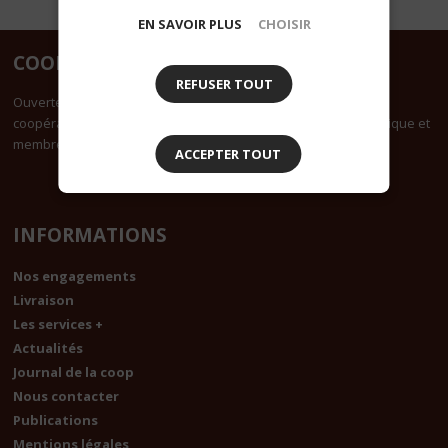
EN SAVOIR PLUS
CHOISIR
COOPNATURE
REFUSER TOUT
Ouverte à tous, Coop Nature est une des plus importantes
coopératives bio de France. Elle est certifiée agriculture biologique et
membre du groupement Accord Bio
ACCEPTER TOUT
INFORMATIONS
Nos engagements
Livraison
Les services +
Actualités
Journal de la coop
Nous contacter
Publications
Mentions légales