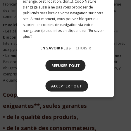
échange, prêt, location, don...). Coop Nature
fabricants d'engrais bio à base d'enzymes et de bactéries, et même
s'engage aussi à ne pas vous proposer de
des firmes spécialisées dans la production d'insectes auxiliaires
publicités tiers lors de votre navigation sur notre
comme les ciccinelles mangeuses de pucerons. »*
site. A tout moment, vous pouvez bloquer ou
Et voici le(s) comble(s) :
suprier les cookies de navigation via votre
navigateur (plus d'infos en cliquant sur "En savoir
• Les géants des pesticides (et Total),
inventent le concept de «
plus")
biocontrôle »
dont ils seraient les garants, via l' « association
Internationale des Industriels du Biocontrôle » ! Autant confier la forêt
EN SAVOIR PLUS
CHOISIR
aux pyromanes !
•
La mutagénèse, cousine des OGM, se cache sous un faux nez.
Pas encore réglementée, elle est dispensée d'un étiquetage clair
REFUSER TOUT
obligatoire ! A quand les prochaines contaminations clandestines, y
compris de productions bio ?
A quand Monsanto devenu Biosanto ?
ACCEPTER TOUT
Coop Nature défend les chartes bio
exigeantes**, seules garantes
• de la qualité des produits,
• de la santé des consommateurs,