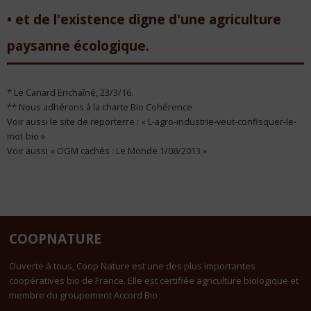
• et de l'existence digne d'une agriculture
paysanne écologique.
* Le Canard Enchaîné, 23/3/16.
** Nous adhérons à la charte Bio Cohérence
Voir aussi le site de reporterre : « L-agro-industrie-veut-confisquer-le-
mot-bio »
Voir aussi « OGM cachés : Le Monde 1/08/2013 »
COOPNATURE
Ouverte à tous, Coop Nature est une des plus importantes
coopératives bio de France. Elle est certifiée agriculture biologique et
membre du groupement Accord Bio