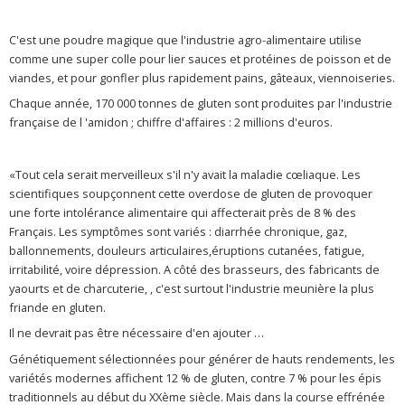
C'est une poudre magique que l'industrie agro-alimentaire utilise
comme une super colle pour lier sauces et protéines de poisson et de
viandes, et pour gonfler plus rapidement pains, gâteaux, viennoiseries.
Chaque année, 170 000 tonnes de gluten sont produites par l'industrie
française de l 'amidon ; chiffre d'affaires : 2 millions d'euros.
«Tout cela serait merveilleux s'il n'y avait la maladie cœliaque. Les
scientifiques soupçonnent cette overdose de gluten de provoquer
une forte intolérance alimentaire qui affecterait près de 8 % des
Français. Les symptômes sont variés : diarrhée chronique, gaz,
ballonnements, douleurs articulaires,éruptions cutanées, fatigue,
irritabilité, voire dépression. A côté des brasseurs, des fabricants de
yaourts et de charcuterie, , c'est surtout l'industrie meunière la plus
friande en gluten.
Il ne devrait pas être nécessaire d'en ajouter …
Génétiquement sélectionnées pour générer de hauts rendements, les
variétés modernes affichent 12 % de gluten, contre 7 % pour les épis
traditionnels au début du XXème siècle. Mais dans la course effrénée