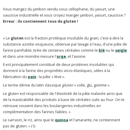
Vous mangez du jambon vendu sous cellophane, du yaourt, une
saucisse industrielle et vous croyez manger jambon, yaourt, saucisse ?
Erreur : ils contiennent tous du gluten !
« Le
gluten
est la fraction protéique insoluble du grain, c'est-à-dire la
substance azotée visqueuse, obtenue par lavage à l'eau, d'une pâte de
farine panifiable, tirée de certaines céréales comme le
blé
ou le
seigle
et dans une moindre mesure l'
orge
, et l'avoine.
Il est principalement constitué de deux protéines insolubles qui
donnent à la farine des propriétés visco-élastiques, utiles à la
fabrication du
pain
: la pâte « lève ».
Le terme dérive du latin classique
gluten
« colle, glu, gomme ».
Le gluten est responsable de l'élasticité de la pâte malaxée ainsi que
de la masticabilité des produits à base de céréales cuits au four. On le
retrouve souvent dans les boulangeries industrielles en
complémentation des farines faibles. »
Le sarrasin, le riz, ainsi que le
quinoa
et l'amarante, ne contiennent
pas de gluten. » (1)