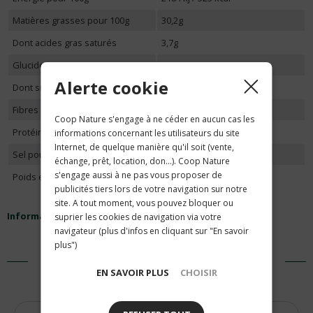
Matières grasses pour 100g
30,2g
Dont acides gras saturés
3,7g
Glucides pour 100g
53,3g
Alerte cookie
Dont sucres
1,0g
Fibres alimentaires pour 100g
5,8g
Coop Nature s'engage à ne céder en aucun cas les
Protéines pour 100g
6,7g
informations concernant les utilisateurs du site
Internet, de quelque manière qu'il soit (vente,
Sel pour 100g
1,0g
échange, prêt, location, don...). Coop Nature
s'engage aussi à ne pas vous proposer de
Poids en gramme
90
publicités tiers lors de votre navigation sur notre
site. A tout moment, vous pouvez bloquer ou
Informations nutritionnelles
suprier les cookies de navigation via votre
navigateur (plus d'infos en cliquant sur "En savoir
plus")
PRODUITS SIMILAIRES
EN SAVOIR PLUS
CHOISIR