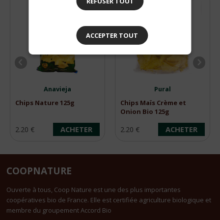
REFUSER TOUT
ACCEPTER TOUT
Anavieja
Pural
Chips Nature 125g
Chips Maïs Crème et
Onion Bio 125g
ACHETER
ACHETER
2.20 €
2.20 €
COOPNATURE
Ouverte à tous, Coop Nature est une des plus importantes
coopératives bio de France. Elle est certifiée agriculture biologique et
membre du groupement Accord Bio