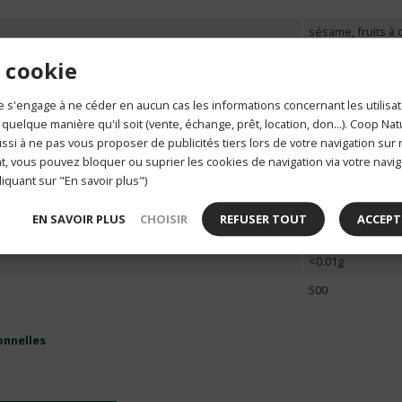
sésame, fruits à
1430 kj / 339 kcal
 cookie
r 100g
2.3g
 s'engage à ne céder en aucun cas les informations concernant les utilisat
rés
0.4g
 quelque manière qu'il soit (vente, échange, prêt, location, don...). Coop Na
si à ne pas vous proposer de publicités tiers lors de votre navigation sur n
65g
, vous pouvez bloquer ou suprier les cookies de navigation via votre navig
0.8g
liquant sur "En savoir plus")
our 100g
10g
EN SAVOIR PLUS
CHOISIR
REFUSER TOUT
ACCEPT
11g
<0.01g
500
onnelles