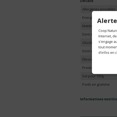
Détails
Allergènes possibles
Energie pour 100g
Alerte
Matières grasses pou
Coop Nature
Dont acides gras satu
Internet, de
s'engage aus
Glucides pour 100g
tout moment
Dont sucres
d'infos en c
Fibres alimentaires p
Protéines pour 100g
Sel pour 100g
Poids en gramme
Informations nutriti