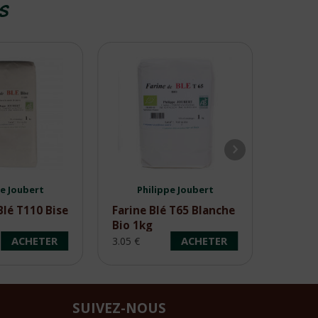
ES
pe Joubert
Philippe Joubert
Ph
Blé T110 Bise
Farine Blé T65 Blanche
Farine
Bio 1kg
T150 1
ACHETER
ACHETER
3.05 €
2.80 €
SUIVEZ-NOUS