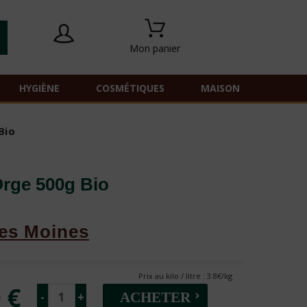
Mon panier
HYGIÈNE
COSMÉTIQUES
MAISON
Bio
Orge 500g Bio
es Moines
Prix au kilo / litre : 3.8€/kg
 €
-
+
ACHETER