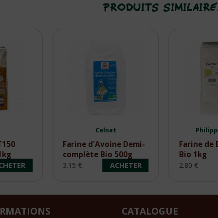
PRODUITS SIMILAIR
Celnat
Philip
T150
Farine d'Avoine Demi-
Farine de 
1kg
complète Bio 500g
Bio 1kg
CHETER
ACHETER
3.15 €
2.80 €
ORMATIONS
CATALOGUE