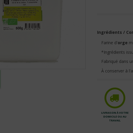
Ingrédients / Co
Farine d'
orge
m
*Ingrédients issu
Fabriqué dans un
À conserver à l'ab
LIVRAISON À VOTRE
DOMICILE OU AU
TRAVAIL