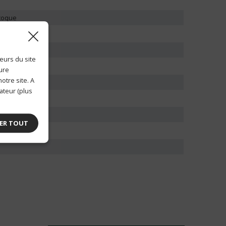
 coque
eurs du site
ture
otre site. A
ateur (plus
ER TOUT