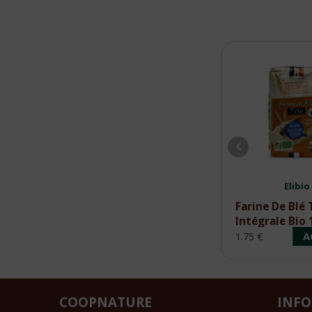
Moulin Des Moines
Elibio
Farine d'Epeautre
Farine De Blé 
Demi-Complète T110
Intégrale Bio 
1kg Bio
ACHETER
A
4.15 €
1.75 €
COOPNATURE
INF