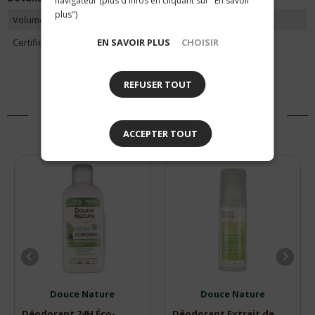
navigateur (plus d'infos en cliquant sur "En savoir
plus")
Volume ml
50
EN SAVOIR PLUS
CHOISIR
Certifié NATRUE
1
REFUSER TOUT
PRODUITS SIMILAIRES
ACCEPTER TOUT
Douce Nature
Douce Nature
Déodorant 24H Éco-
Déodorant Extrait de