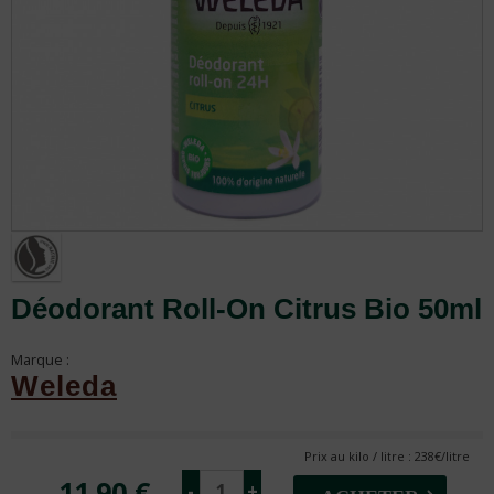
Déodorant Roll-On Citrus Bio 50ml
Marque :
Weleda
Prix au kilo / litre : 238€/litre
11.90 €
-
+