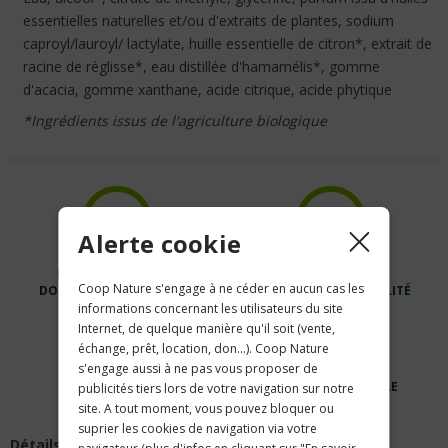
essentielles naturelles et/ou d'extraits de plantes, sodium
caproyl/lauroyl/ lactylate, huille essentielle de citron*, extrait de
racine de réglisse*, eau distillée d'hamamélis*, gomme
d'acacia, gomme xanthane, acide citrique, acide phytique
*Ingrédients issus de l'agriculture biologique
Alerte cookie
LIVRAISON À VOTRE
DES PRODUITS
Coop Nature s'engage à ne céder en aucun cas les
DOMICILE OU AU TRAVAIL
BIOLOGIQUES DE QUALITÉ
informations concernant les utilisateurs du site
Internet, de quelque manière qu'il soit (vente,
échange, prêt, location, don...). Coop Nature
s'engage aussi à ne pas vous proposer de
LA COOP NATURE
PRODUCTION LOCALE
publicités tiers lors de votre navigation sur notre
EST CERTIFIÉE
PRIVILÉGIÉE
site. A tout moment, vous pouvez bloquer ou
suprier les cookies de navigation via votre
Détails