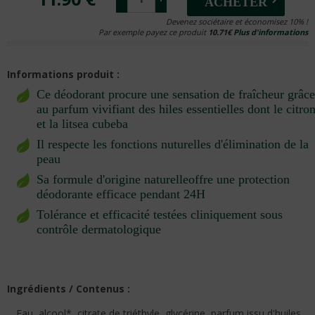
ACHETER
Devenez sociétaire et économisez 10% !
Par exemple payez ce produit
10.71€
Plus d'informations
Informations produit :
Ce déodorant procure une sensation de fraîcheur grâc
au parfum vivifiant des hiles essentielles dont le citro
et la litsea cubeba
Il respecte les fonctions nuturelles d'élimination de la
peau
Sa formule d'origine naturelleoffre une protection
déodorante efficace pendant 24H
Tolérance et efficacité testées cliniquement sous
contrôle dermatologique
Ingrédients / Contenus :
Eau, alcool*, citrate de triéthyle, glycérine, parfum issu d'huiles