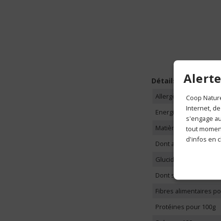
Alerte
Détails
Allergènes possibles
Coop Nature
Internet, de
Energie pour 100g
s'engage aus
Matières grasses pou
tout moment
d'infos en c
Dont acides gras satu
Glucides pour 100g
Dont sucres
Fibres alimentaires p
Protéines pour 100g