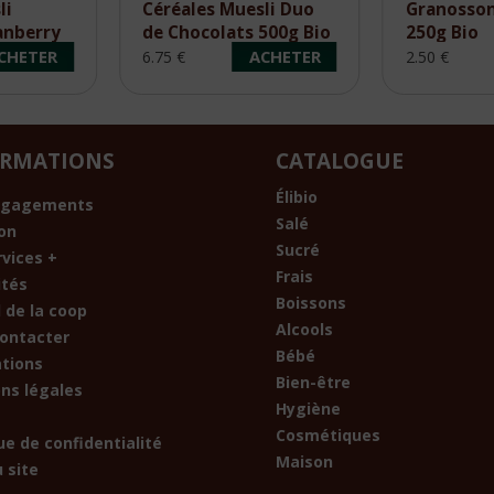
li
Céréales Muesli Duo
Granosson
anberry
de Chocolats 500g Bio
250g Bio
s Bio
CHETER
ACHETER
6.75 €
2.50 €
ORMATIONS
CATALOGUE
Élibio
ngagements
Salé
son
Sucré
rvices +
Frais
ités
Boissons
 de la coop
Alcools
ontacter
Bébé
ations
Bien-être
ns légales
Hygiène
Cosmétiques
ue de confidentialité
Maison
 site