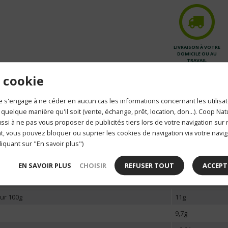
LIVRAISON À VOTRE
DOMICILE OU AU
TRAVAIL
 cookie
avoine, seigle, or
 s'engage à ne céder en aucun cas les informations concernant les utilisat
 quelque manière qu'il soit (vente, échange, prêt, location, don...). Coop Na
1494 kj / 354 kcal
si à ne pas vous proposer de publicités tiers lors de votre navigation sur n
r 100g
5,4g
, vous pouvez bloquer ou suprier les cookies de navigation via votre navig
liquant sur "En savoir plus")
rés
1,2g
61g
EN SAVOIR PLUS
CHOISIR
REFUSER TOUT
ACCEPT
15g
our 100g
11g
9,7g