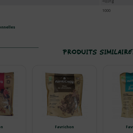
<0,01g
1000
onnelles
PRODUITS SIMILAIR
on
Favrichon
Fav