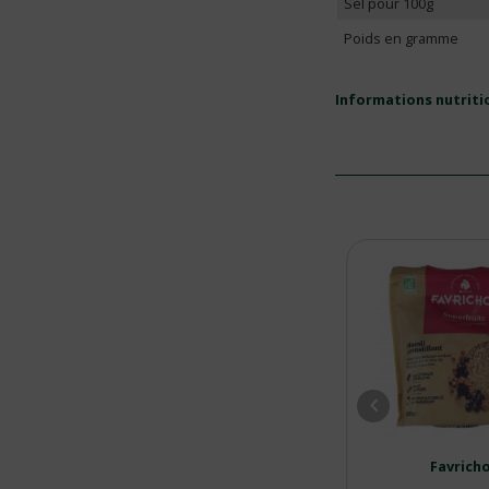
Sel pour 100g
Poids en gramme
Informations nutriti
Celnat
Favrich