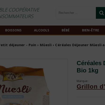
BLE COOPÉRATIVE
NSOMMATEURS
BOISSONS
ALCOOLS
BÉBÉ
BIEN-ÊTRE
Petit déjeuner - Pain
›
Müesli
› Céréales Déjeuner Müesli a
Céréales 
Bio 1kg
Marque :
Grillon d