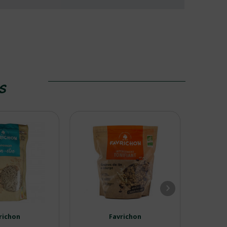
ES
richon
Favrichon