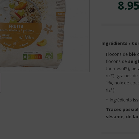
8.95
Ingrédients / Co
Flocons de
blé
c
flocons de
seig
tournesol*), pé
riz*), graines d
1%, noix de coco
riz*).
* Ingrédients iss
Traces possibl
sésame, de lai