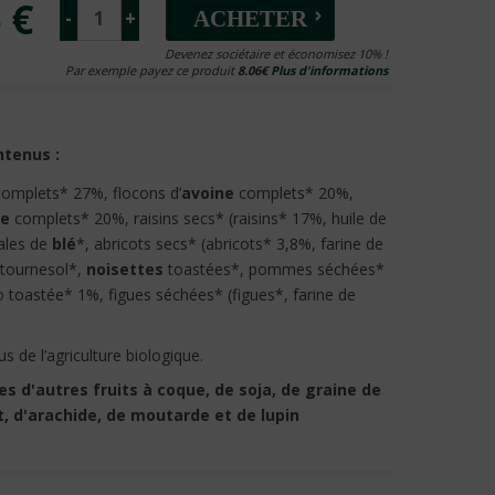
 €
-
+
ACHETER
Devenez sociétaire et économisez 10% !
Par exemple payez ce produit
8.06€
Plus d'informations
ntenus :
omplets* 27%, flocons d’
avoine
complets* 20%,
le
complets* 20%, raisins secs* (raisins* 17%, huile de
tales de
blé
*, abricots secs* (abricots* 3,8%, farine de
e tournesol*,
noisettes
toastées*, pommes séchées*
 toastée* 1%, figues séchées* (figues*, farine de
us de l’agriculture biologique.
es d'autres fruits à coque, de soja, de graine de
t, d'arachide, de moutarde et de lupin