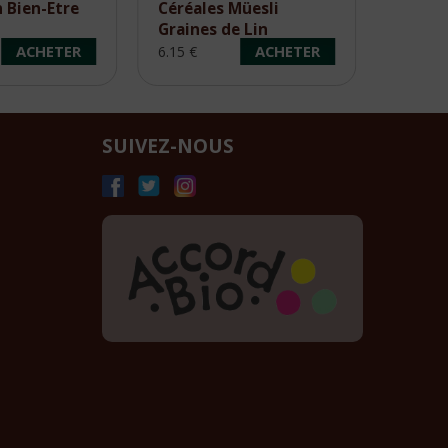
 Bien-Etre
Céréales Müesli
Céréal
Graines de Lin
Chocol
Courges Bio 450g
Bio 50
ACHETER
ACHETER
6.15 €
6.10 €
SUIVEZ-NOUS