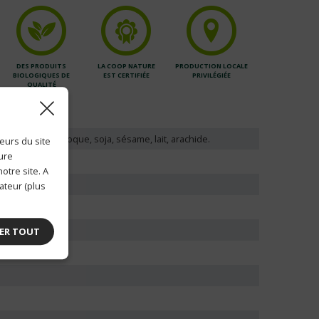
DES PRODUITS
LA COOP NATURE
PRODUCTION LOCALE
BIOLOGIQUES DE
EST CERTIFIÉE
PRIVILÉGIÉE
QUALITÉ
ge, blé, fruits à coque, soja, sésame, lait, arachide.
eurs du site
ture
otre site. A
ateur (plus
ER TOUT