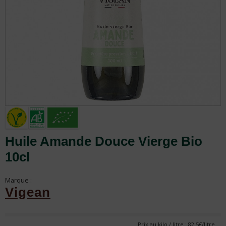
Huile Amande Douce Vierge Bio
10cl
Marque :
Vigean
Prix au kilo / litre : 82.5€/litre