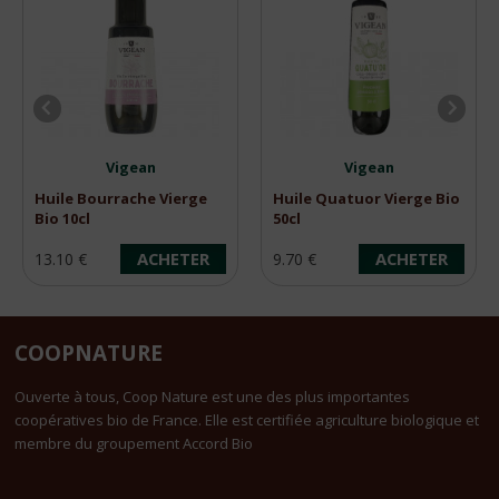
Vigean
Vigean
Huile Bourrache Vierge
Huile Quatuor Vierge Bio
Bio 10cl
50cl
ACHETER
ACHETER
13.10 €
9.70 €
COOPNATURE
Ouverte à tous, Coop Nature est une des plus importantes
coopératives bio de France. Elle est certifiée agriculture biologique et
membre du groupement Accord Bio