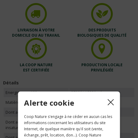
LIVRAISON À VOTRE
DES PRODUITS
DOMICILE OU AU TRAVAIL
BIOLOGIQUES DE QUALITÉ
LA COOP NATURE
PRODUCTION LOCALE
EST CERTIFIÉE
PRIVILÉGIÉE
Détails
Energie pour 100g
3700 kj / 900 kcal
Alerte cookie
Matières grasses pour 100g
100g
Dont acides gras saturés
8g
Coop Nature s'engage à ne céder en aucun cas les
Dont acides gras mono-
68g
informations concernant les utilisateurs du site
insaturés
Internet, de quelque manière qu'il soit (vente,
échange, prêt, location, don...). Coop Nature
Dont acides gras polyinsaturés
24g