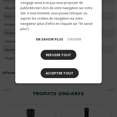
s'engage aussi à ne pas vous proposer de
Glucides pour 100g
0g
publicités tiers lors de votre navigation sur notre
site. A tout moment, vous pouvez bloquer ou
Dont sucres
0g
suprier les cookies de navigation via votre
navigateur (plus d'infos en cliquant sur "En savoir
Protéines pour 100g
0g
plus")
Sel pour 100g
0g
EN SAVOIR PLUS
CHOISIR
Volume ml
100
Vitamine E
32.5mg
REFUSER TOUT
Vegan
1
Informations nutritionnelles
ACCEPTER TOUT
PRODUITS SIMILAIRES