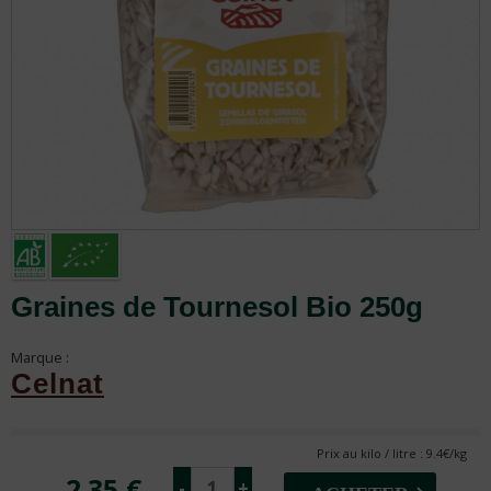
Graines de Tournesol Bio 250g
Marque :
Celnat
Prix au kilo / litre : 9.4€/kg
2.35 €
-
+