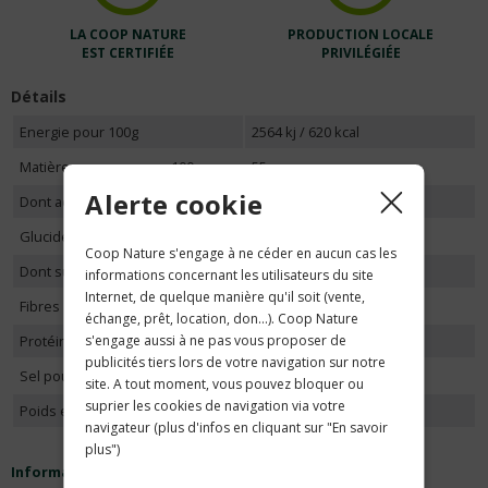
LA COOP NATURE
PRODUCTION LOCALE
EST CERTIFIÉE
PRIVILÉGIÉE
Détails
Energie pour 100g
2564 kj / 620 kcal
Matières grasses pour 100g
55g
Alerte cookie
Dont acides gras saturés
5,4g
Glucides pour 100g
5,3g
Coop Nature s'engage à ne céder en aucun cas les
Dont sucres
3,8g
informations concernant les utilisateurs du site
Internet, de quelque manière qu'il soit (vente,
Fibres alimentaires pour 100g
6,0g
échange, prêt, location, don...). Coop Nature
s'engage aussi à ne pas vous proposer de
Protéines pour 100g
24g
publicités tiers lors de votre navigation sur notre
Sel pour 100g
0,01g
site. A tout moment, vous pouvez bloquer ou
suprier les cookies de navigation via votre
Poids en gramme
250
navigateur (plus d'infos en cliquant sur "En savoir
plus")
Informations nutritionnelles