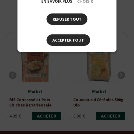
EN SAVOIR PLUS
CHOISIR
PRODUITS SIMILAIRES
REFUSER TOUT
ACCEPTER TOUT
Markal
Markal
Blé Concassé et Pois
Couscous 4 Céréales 500g
Chiches à L'Orientale
Bio
350g Bio
ACHETER
ACHETER
4.05 €
3.80 €