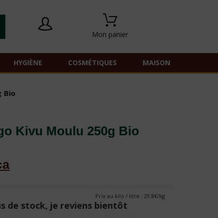
Mon panier
HYGIÈNE
COSMÉTIQUES
MAISON
 Bio
go Kivu Moulu 250g Bio
ca
Prix au kilo / litre : 29.8€/kg
s de stock, je reviens bientôt