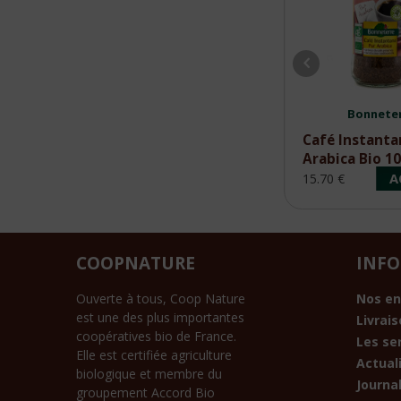
Café Michel
Bonnete
Café Moka Sidamo
Café Instanta
Éthiopie Moulu Bio
Arabica Bio 1
250g
ACHETER
A
8.75 €
15.70 €
COOPNATURE
INF
Ouverte à tous, Coop Nature
Nos e
est une des plus importantes
Livrai
coopératives bio de France.
Les se
Elle est certifiée agriculture
Actual
biologique et membre du
Journal
groupement Accord Bio