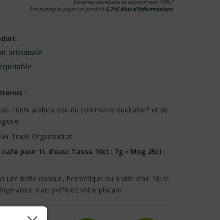
Devenez sociétaire et économisez 10% !
Par exemple payez ce produit
6.71€
Plus d'informations
duit :
on artisanale
équitable
ntenus :
oulu 100% arabica issu du commerce équitable* et de
logique
 Fair Trade Organization
café pour 1L d’eau: Tasse 10cl : 7g • Mug 25cl :
s une boîte opaque, hermétique ou à vide d'air. Ne le
frigérateur mais préférez votre placard.