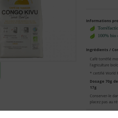
Informations pro
Torréfacti
100% bio 
Ingrédients / Co
Café torréfié m
l'agriculture bio
* certifié World
Dosage 70g de 
17g
Conserver-le dan
placez pas au ré