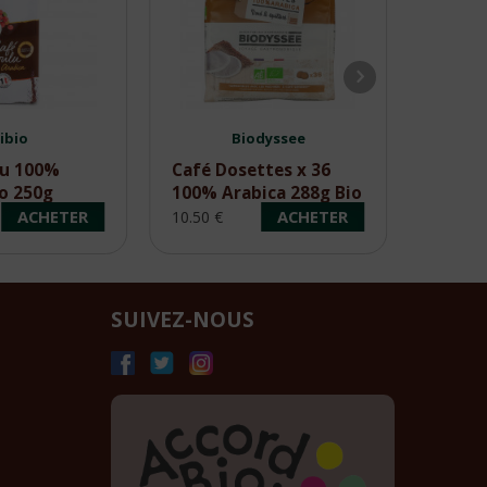
libio
Biodyssee
lu 100%
Café Dosettes x 36
Café I
io 250g
100% Arabica 288g Bio
Sticks
25x2g
ACHETER
ACHETER
10.50 €
9.60 €
SUIVEZ-NOUS