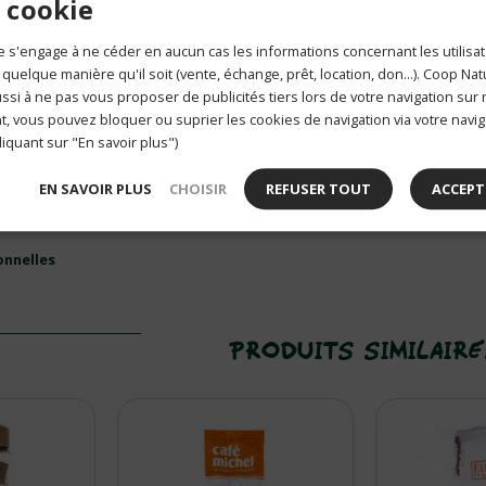
 cookie
 s'engage à ne céder en aucun cas les informations concernant les utilisat
 quelque manière qu'il soit (vente, échange, prêt, location, don...). Coop Na
LIVRAISON À VOTRE
si à ne pas vous proposer de publicités tiers lors de votre navigation sur n
DOMICILE OU AU
TRAVAIL
, vous pouvez bloquer ou suprier les cookies de navigation via votre navig
liquant sur "En savoir plus")
EN SAVOIR PLUS
CHOISIR
REFUSER TOUT
ACCEPT
250
onnelles
PRODUITS SIMILAIR