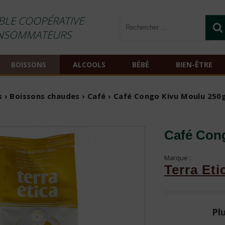
BLE COOPÉRATIVE
NSOMMATEURS
BOISSONS
ALCOOLS
BÉBÉ
BIEN-ÊTRE
s
›
Boissons chaudes
›
Café
› Café Congo Kivu Moulu 250g
Café Con
Marque :
Terra Eti
Plu