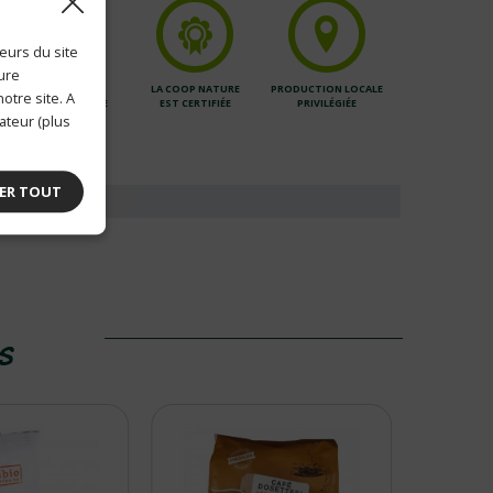
eurs du site
ture
DES PRODUITS
LA COOP NATURE
PRODUCTION LOCALE
otre site. A
BIOLOGIQUES DE
EST CERTIFIÉE
PRIVILÉGIÉE
QUALITÉ
ateur (plus
ER TOUT
ES