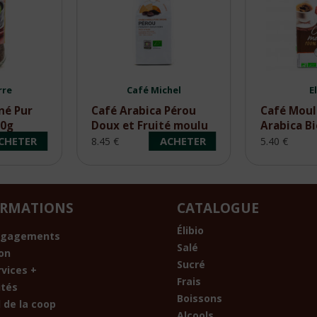
rre
Café Michel
E
né Pur
Café Arabica Pérou
Café Mou
00g
Doux et Fruité moulu
Arabica B
Bio 250g
CHETER
ACHETER
8.45 €
5.40 €
ORMATIONS
CATALOGUE
Élibio
ngagements
Salé
son
Sucré
rvices +
Frais
ités
Boissons
 de la coop
Alcools