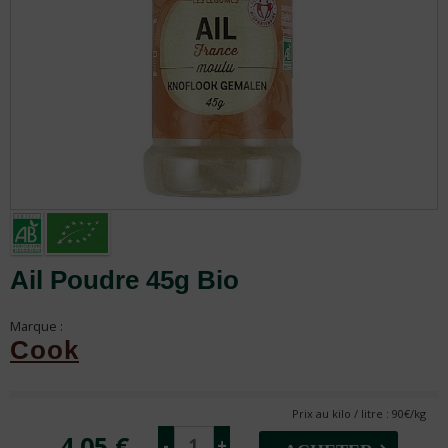
Ail Poudre 45g Bio
Marque :
Cook
Prix au kilo / litre : 90€/kg
4.05 €
-
+