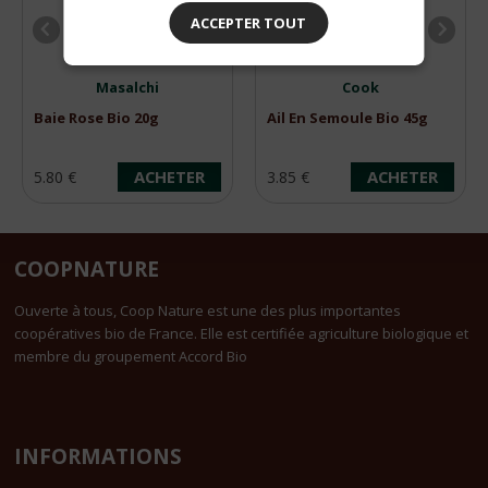
ACCEPTER TOUT
Masalchi
Cook
Baie Rose Bio 20g
Ail En Semoule Bio 45g
ACHETER
ACHETER
5.80 €
3.85 €
COOPNATURE
Ouverte à tous, Coop Nature est une des plus importantes
coopératives bio de France. Elle est certifiée agriculture biologique et
membre du groupement Accord Bio
INFORMATIONS