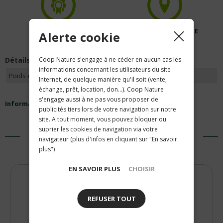
LA COOP NATURE
PRODUCTION LOCALE
Alerte cookie
EST CERTIFIÉE
PRIVILÉGIÉE
Détails
Coop Nature s'engage à ne céder en aucun cas les
informations concernant les utilisateurs du site
Poids en gramme
45
Internet, de quelque manière qu'il soit (vente,
échange, prêt, location, don...). Coop Nature
s'engage aussi à ne pas vous proposer de
Informations nutritionnelles
publicités tiers lors de votre navigation sur notre
site. A tout moment, vous pouvez bloquer ou
suprier les cookies de navigation via votre
navigateur (plus d'infos en cliquant sur "En savoir
PRODUITS SIMILAIRES
plus")
EN SAVOIR PLUS
CHOISIR
REFUSER TOUT