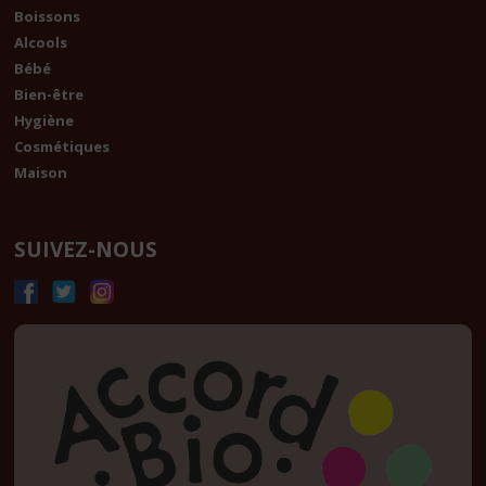
Boissons
Alcools
Bébé
Bien-être
Hygiène
Cosmétiques
Maison
SUIVEZ-NOUS