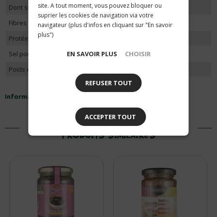
site. A tout moment, vous pouvez bloquer ou
Dont sucres
0g
suprier les cookies de navigation via votre
Fibres alimentaires pour 100g
2.8g
navigateur (plus d'infos en cliquant sur "En savoir
plus")
Protéines pour 100g
0.9g
Sel pour 100g
4g
EN SAVOIR PLUS
CHOISIR
Poids en gramme
170
REFUSER TOUT
Informations nutritionnelles
ACCEPTER TOUT
PRODUITS SIMILAIRES