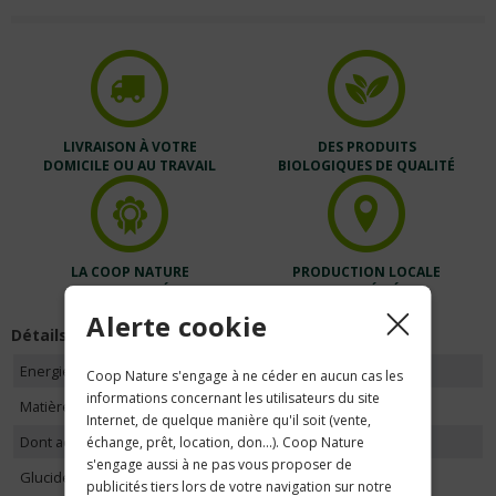
LIVRAISON À VOTRE
DES PRODUITS
DOMICILE OU AU TRAVAIL
BIOLOGIQUES DE QUALITÉ
LA COOP NATURE
PRODUCTION LOCALE
EST CERTIFIÉE
PRIVILÉGIÉE
Alerte cookie
Détails
Energie pour 100g
597 kj / 145 kcal
Coop Nature s'engage à ne céder en aucun cas les
informations concernant les utilisateurs du site
Matières grasses pour 100g
15.0g
Internet, de quelque manière qu'il soit (vente,
Dont acides gras saturés
2.0g
échange, prêt, location, don...). Coop Nature
s'engage aussi à ne pas vous proposer de
Glucides pour 100g
0g
publicités tiers lors de votre navigation sur notre