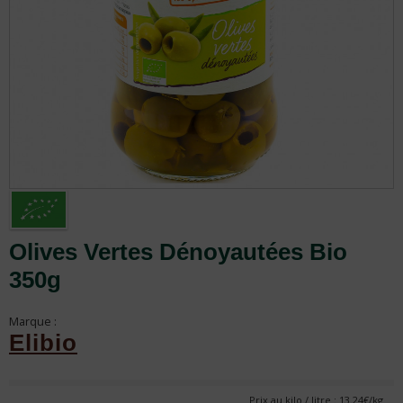
Olives Vertes Dénoyautées Bio
350g
Marque :
Elibio
Prix au kilo / litre : 13.24€/kg