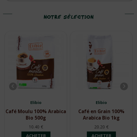
NOTRE SÉLECTION
L’ail est reconnu depuis l’Antiquité pour ses nombreuses
vertus médicinales et culinaires. ...
Elibio
Elibio
ca
Café en Grain 100%
Café en Grains 100%
Arabica Bio 1kg
Arabica Bio 250g
20.20 €
5.45 €
ACHETER
ACHETER