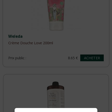
Weleda
Crème Douche Love 200ml
ACHETER
Prix public :
8.65 €