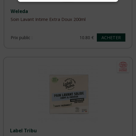
Weleda
Soin Lavant Intime Extra Doux 200ml
ACHETER
Prix public :
10.80 €
Label Tribu